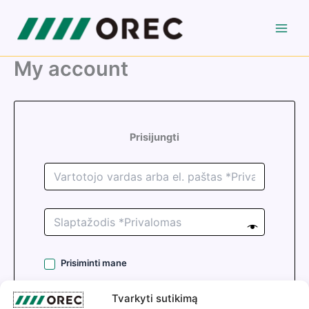
Pereiti
prie
turinio
My account
Prisijungti
Prisiminti mane
Tvarkyti sutikimą
Prisijungti