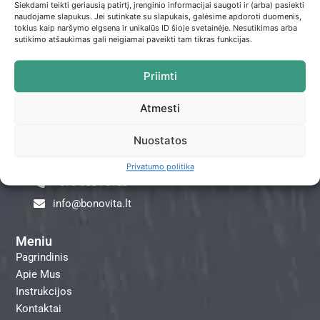
Siekdami teikti geriausią patirtį, įrenginio informacijai saugoti ir (arba) pasiekti
naudojame slapukus. Jei sutinkate su slapukais, galėsime apdoroti duomenis,
Praradote savo slaptažodį?
tokius kaip naršymo elgsena ir unikalūs ID šioje svetainėje. Nesutikimas arba
sutikimo atšaukimas gali neigiamai paveikti tam tikras funkcijas.
Priimti
Atmesti
Nuostatos
Privatumo politika
+370 655 70133
info@bonovita.lt
Meniu
Pagrindinis
Apie Mus
Instrukcijos
Kontaktai