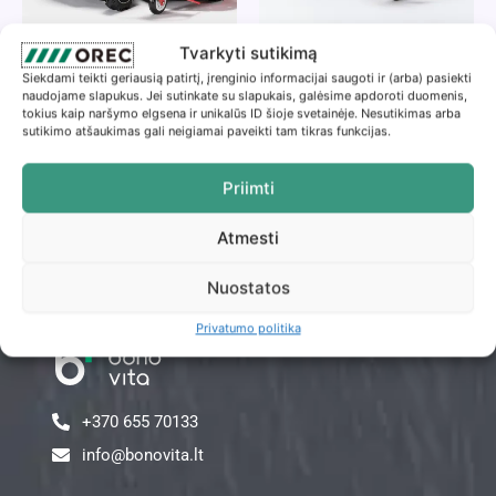
Tvarkyti sutikimą
Traktoriai žoliapjovės
Traktoriai žoliapjovės
Siekdami teikti geriausią patirtį, įrenginio informacijai saugoti ir (arba) pasiekti
Traktorius žoliapjovė
Traktorius žoliapjovė
naudojame slapukus. Jei sutinkate su slapukais, galėsime apdoroti duomenis,
OREC RMK151
OREC RMK180
tokius kaip naršymo elgsena ir unikalūs ID šioje svetainėje. Nesutikimas arba
sutikimo atšaukimas gali neigiamai paveikti tam tikras funkcijas.
Daugiau
Daugiau
Priimti
Atmesti
Nuostatos
Privatumo politika
+370 655 70133
info@bonovita.lt