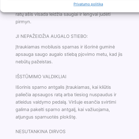
Privatumo politika
Jei žemė nelygi arba yra duobių, priekinė pasukama
ratų ašis visada leidžia saugiai ir lengvai judėti
pirmyn.
JI NEPAŽEIDŽIA AUGALO STIEBO:
Įtraukiamas mobilusis sparnas ir išorinė guminė
apsauga saugo augalo stiebą pjovimo metu, kad jis
nebūtų pažeistas.
IŠSTŪMIMO VALDIKLIAI
Išorinis sparno antgalis įtraukiamas, kai kliūtis
paliečia apsaugos ratą arba tiesiog nuspaudus ir
atleidus valdymo pedalą. Viršuje esančia svirtimi
galima pakelti sparno antgalį, kai važiuojama,
atjungus sparnuotės plokštę.
NESUTANKINA DIRVOS