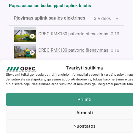
Paprasčiausias būdas pjauti aplink kliūtis
Pjovimas aplink saulės elektrines
3 Videos
OREC RMK180 patvorio šienavimas
0:16
OREC RMK180 patvorio šienavimas
0:16
OREC RMK180 patvorio šienavimas
0:16
Tvarkyti sutikimą
Siekdami teikti geriausią patirtį, įrenginio informacijai saugoti ir (arba) pasiekti 
Jei sutinkate su slapukais, galėsime apdoroti duomenis, tokius kaip naršymo elgsen
šioje svetainėje. Nesutikimas arba sutikimo atšaukimas gali neigiamai paveikti tam 
Aprašymas
Priimti
Papildoma informacija
Atmesti
SUTAUPOMA DAUG LAIKO IR PASTANGŲ:
Dėl itin kompaktiško dydžio ir žemo svorio centro
Nuostatos
„Rabbit“ vejapjovė yra labai judri ir greita pjaunant.