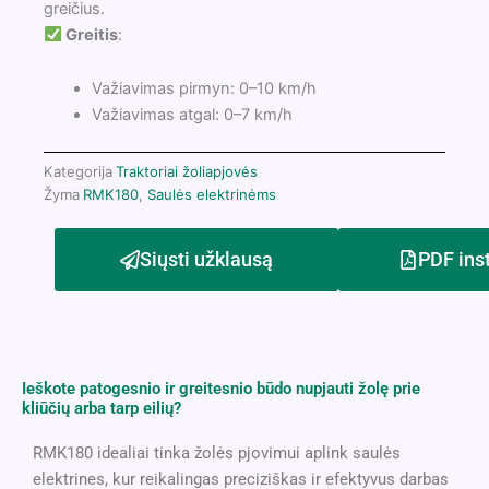
greičius.
Greitis
:
Važiavimas pirmyn: 0–10 km/h
Važiavimas atgal: 0–7 km/h
Kategorija
Traktoriai žoliapjovės
Žyma
RMK180
,
Saulės elektrinėms
Siųsti užklausą
PDF ins
Ieškote patogesnio ir greitesnio būdo nupjauti žolę prie
kliūčių arba tarp eilių?
RMK180 idealiai tinka žolės pjovimui aplink saulės
elektrines, kur reikalingas preciziškas ir efektyvus darbas