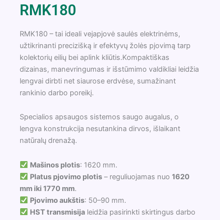
RMK180
RMK180 – tai ideali vejapjovė saulės elektrinėms,
užtikrinanti precizišką ir efektyvų žolės pjovimą tarp
kolektorių eilių bei aplink kliūtis.Kompaktiškas
dizainas, manevringumas ir išstūmimo valdikliai leidžia
lengvai dirbti net siaurose erdvėse, sumažinant
rankinio darbo poreikį.
Specialios apsaugos sistemos saugo augalus, o
lengva konstrukcija nesutankina dirvos, išlaikant
natūralų drenažą.
Mašinos plotis
: 1620 mm.
Platus pjovimo plotis
– reguliuojamas nuo
1620
mm iki 1770 mm
.
Pjovimo aukštis
: 50–90 mm.
HST transmisija
leidžia pasirinkti skirtingus darbo